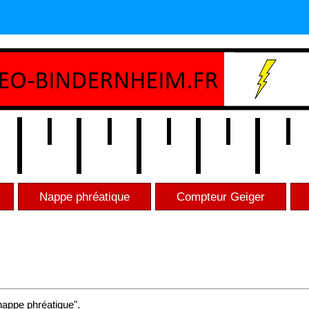
Nappe phréatique
Compteur Geiger
nappe phréatique".