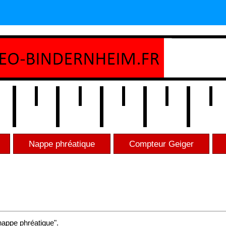
Nappe phréatique
Compteur Geiger
nappe phréatique".